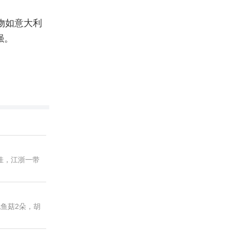
物如意大利
强。
佳，江浙一带
鲍鱼菇2朵，胡