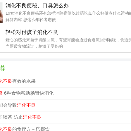
消化不良便秘、口臭怎么办
19女消化不良便秘还有怎样消除宿便吃过药吃点什么好做点什么运动
解答内容:您这么年轻考虑便
轻松对付孩子消化不良
烧心的感觉来自于胃酸回流，有些胃酸会通过食道流回到喉咙，食道
当硬质食物流过，刺激了受伤的
荐
化不良
有效的水果
良
6种食物帮助肠胃快消化
能会导致
消化不良
即喝茶 防止
消化不良
化不良
的食疗方－槟榔饮