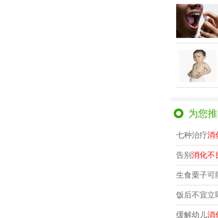
为您推
七种治疗
消
告别
消化不
生食栗子可
饭后不宜立
缓解幼儿
消