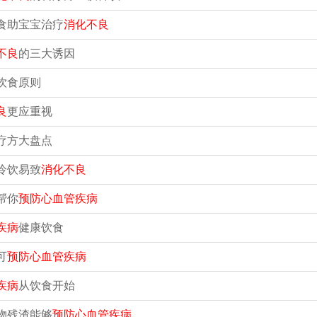
食助宝宝治疗
消化不良
不良
的三大诱因
饮食原则
良
更应重视
疗方大盘点
冷饮易致
消化不良
帮你
预防心血管疾病
疾病
健康饮食
可
预防心血管疾病
疾病
从饮食开始
物残渣能够
预防心血管疾病