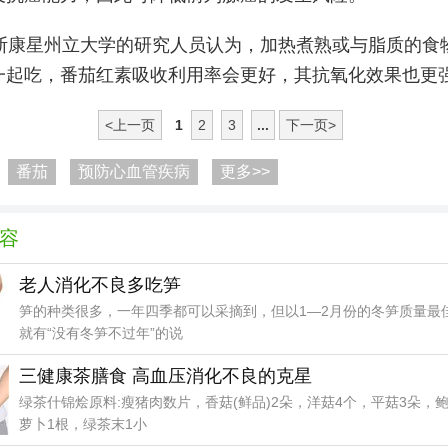
斯康星州立大学的研究人员认为，加热煮熟或与脂质的食
一起吃，番茄红素吸收利用率会更好，其抗氧化效果也更
<上一页
1
2
3
...
下一页>
番茄
预防心血管疾病
更多>>
容
老人消化不良多吃笋
笋的种类很多，一年四季都可以采摘到，但以1—2月份的冬笋质量最
就有“没有冬笋不过年”的说
三健康茶膳食 高血压消化不良的克星
绿茶什锦烩原料:瘦猪肉数片，香菇(鲜品)2朵，洋菇4个，平菇3朵，
萝卜1根，绿茶末1小