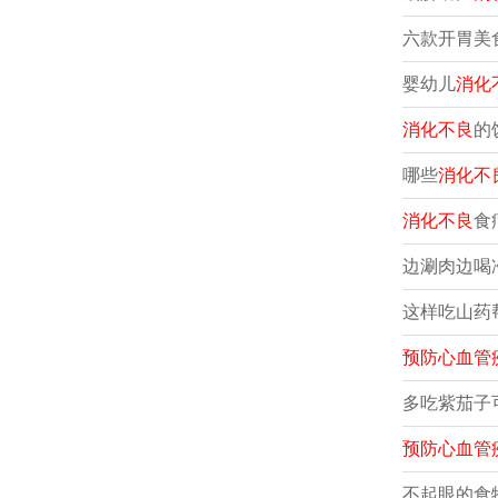
六款开胃美
婴幼儿
消化
消化不良
的
哪些
消化不
消化不良
食
边涮肉边喝
这样吃山药
预防心血管
多吃紫茄子
预防心血管
不起眼的食