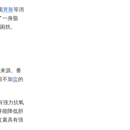
现
胃胀
等消
了一身脂
除困扰。
c来源。番
而不加
盐
的
有强力抗氧
并能降低胆
红素具有强