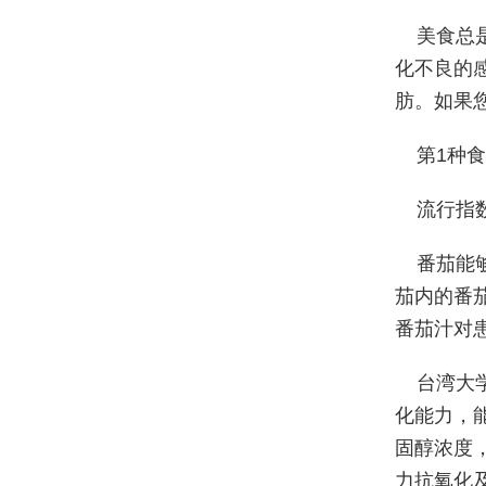
美食总
化不良的
肪。如果
第1种
流行指
番茄能
茄内的番
番茄汁对
台湾大
化能力，
固醇浓度
力抗氧化