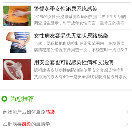
为细菌的繁殖
警惕冬季女性泌尿系统感染
”61%的女性受泌尿系统疾病困扰据世界卫生组织的
调查报告显示，对于成年女性而言，最常见的疾病
不是感冒
女性病友容易患无症状尿路感染
当然，要积极把血糖控制在正常范围内，在糖尿病
病情稳定的情况下两周查一次，不稳定时一周或5~7
天查一次
用安全套也可能感染性病和艾滋病
据福建省皮肤病性病防治院使用安全套感染性病和
艾滋病的原因有4个一是安全套破裂脱滑精液外渗反
复使用或性
为您推荐
药物流产后如何避免
感染
乙肝病毒
感染
的血清学