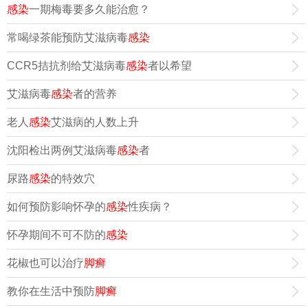
感染
一期梅毒要多久能治愈？
常喝绿茶能预防艾滋病毒
感染
CCR5拮抗剂给艾滋病毒
感染
者以希望
艾滋病毒
感染
者的营养
老人
感染
艾滋病的人数上升
沈阳检出两例艾滋病毒
感染
者
尿路
感染
的特效穴
如何预防影响怀孕的
感染
性疾病？
怀孕期间不可不防的
感染
花椒也可以治疗
脚癣
教你在生活中预防
脚癣