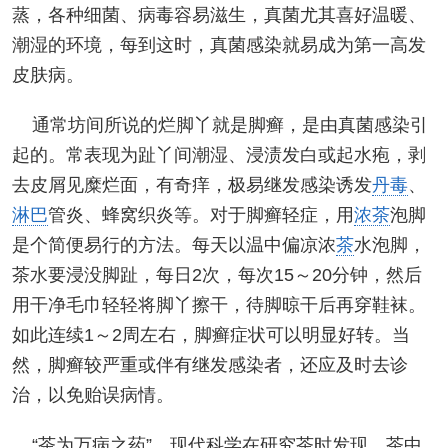
蒸，各种细菌、病毒容易滋生，真菌尤其喜好温暖、
潮湿的环境，每到这时，真菌感染就易成为第一高发
皮肤病。
通常坊间所说的烂脚丫就是脚癣，是由真菌感染引
起的。常表现为趾丫间潮湿、浸渍发白或起水疱，剥
去皮屑见糜烂面，有奇痒，极易继发感染诱发
丹毒
、
淋巴
管炎、蜂窝织炎等。对于脚癣轻症，用
浓茶
泡脚
是个简便易行的方法。每天以温中偏凉浓
茶
水泡脚，
茶水要浸没脚趾，每日2次，每次15～20分钟，然后
用干净毛巾轻轻将脚丫擦干，待脚晾干后再穿鞋袜。
如此连续1～2周左右，脚癣症状可以明显好转。当
然，脚癣较严重或伴有继发感染者，还应及时去诊
治，以免贻误病情。
“茶为万病之药”。现代科学在研究茶时发现，茶中