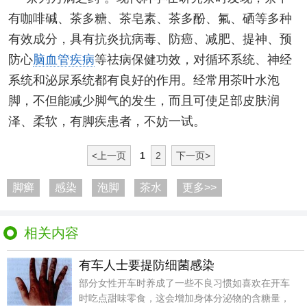
有咖啡碱、茶多糖、茶皂素、茶多酚、氟、硒等多种
有效成分，具有抗炎抗病毒、防癌、减肥、提神、预
防心
脑血管疾病
等祛病保健功效，对循环系统、神经
系统和泌尿系统都有良好的作用。经常用茶叶水泡
脚，不但能减少脚气的发生，而且可使足部皮肤润
泽、柔软，有脚疾患者，不妨一试。
<上一页
1
2
下一页>
脚癣
感染
泡脚
茶水
更多>>
相关内容
有车人士要提防细菌感染
部分女性开车时养成了一些不良习惯如喜欢在开车
时吃点甜味零食，这会增加身体分泌物的含糖量，