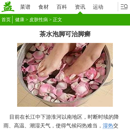
菜谱
食材
百科
资讯
运动
首页
健康
>
皮肤性病
> 正文
茶水泡脚可治脚癣
目前在长江中下游淮河以南地区，时断时续的降
雨、高温、潮湿天气，使得气候闷热难当，
湿热
交