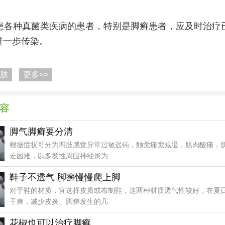
患各种真菌类疾病的患者，特别是脚癣患者，应及时治疗
进一步传染。
肤
更多>>
容
脚气脚癣要分清
根据症状可分为四肢感觉异常过敏迟钝，触觉痛觉减退，肌肉酸痛，
走困难，以多发性周围神经炎为
鞋子不透气 脚癣慢慢爬上脚
对于鞋的材质，宜选择皮质或布制鞋，这两种材质透气性较好，在夏
干爽，减少皮炎、脚癣发生的几
花椒也可以治疗脚癣