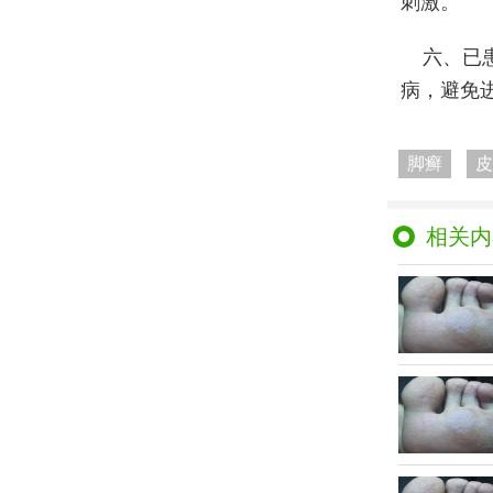
刺激。
六、已
病，避免
脚癣
皮
相关内