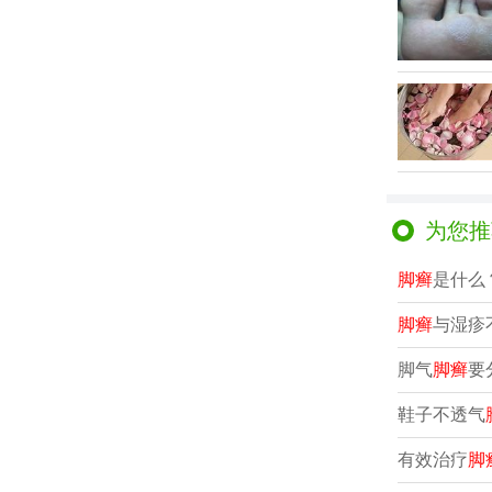
为您推
脚癣
是什么
脚癣
与湿疹
脚气
脚癣
要
鞋子不透气
有效治疗
脚