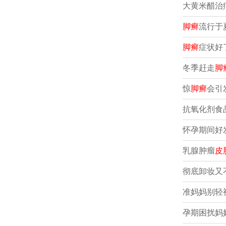
大黄米醋治
脚癣
流行于
脚癣
症状好
冬季赶走
脚
惊
脚癣
会引
抗氧化剂食
怀孕期间好
乳腺肿瘤
皮
彻底卸妆又
准妈妈别轻
孕期困扰妈