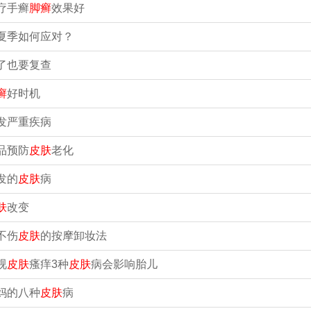
疗手癣
脚癣
效果好
夏季如何应对？
了也要复查
癣
好时机
发严重疾病
品预防
皮肤
老化
发的
皮肤
病
肤
改变
不伤
皮肤
的按摩卸妆法
视
皮肤
瘙痒3种
皮肤
病会影响胎儿
妈的八种
皮肤
病