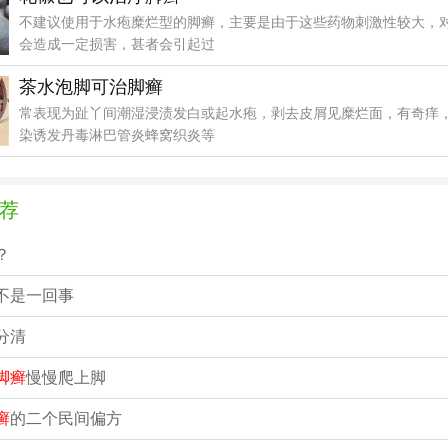
不建议使用于水疱糜烂型的脚癣，主要是由于这些药物刺激性较大，
会造成一定损害，甚者会引起过
茶水泡脚可治脚癣
常表现为趾丫间潮湿浸渍发白或起水疱，剥去皮屑见糜烂面，有奇痒
染诱发丹毒淋巴管炎蜂窝织炎等
荐
？
不是一回事
分清
脚癣
慢慢爬上脚
癣
的二个民间偏方