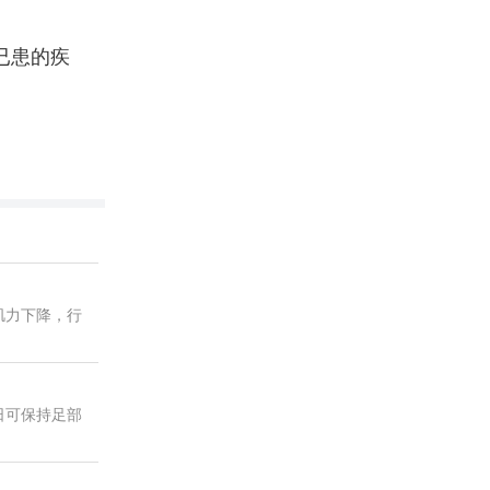
已患的疾
肌力下降，行
日可保持足部