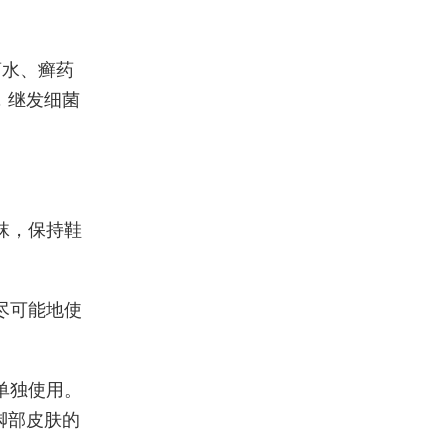
药水、癣药
，继发细菌
袜，保持鞋
尽可能地使
单独使用。
脚部皮肤的