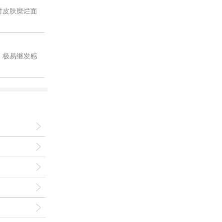
对皮肤糜烂面
，极易继发感