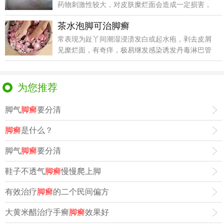
药物刺激性较大，对皮肤糜烂面会造成一定损害，
甚者会引起过
茶水泡脚可治脚癣
常表现为趾丫间潮湿浸渍发白或起水疱，剥去皮屑
见糜烂面，有奇痒，极易继发感染诱发丹毒淋巴管
炎蜂窝织炎等
为您推荐
脚气
脚癣
要分清
脚癣
是什么？
脚气
脚癣
要分清
鞋子不透气
脚癣
慢慢爬上脚
有效治疗
脚癣
的二个民间偏方
大黄米醋治疗手癣
脚癣
效果好