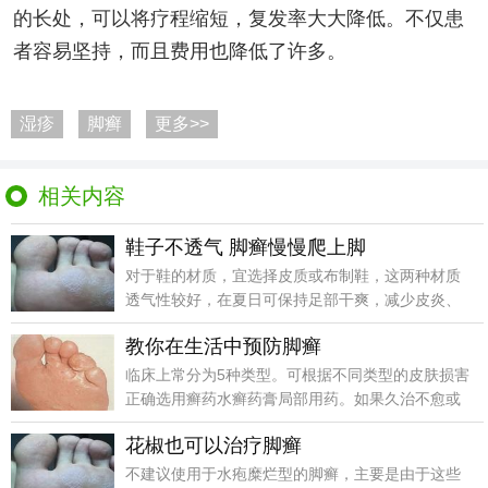
的长处，可以将疗程缩短，复发率大大降低。不仅患
者容易坚持，而且费用也降低了许多。
湿疹
脚癣
更多>>
相关内容
鞋子不透气 脚癣慢慢爬上脚
对于鞋的材质，宜选择皮质或布制鞋，这两种材质
透气性较好，在夏日可保持足部干爽，减少皮炎、
脚癣发生的几
教你在生活中预防脚癣
临床上常分为5种类型。可根据不同类型的皮肤损害
正确选用癣药水癣药膏局部用药。如果久治不愈或
严重者，可
花椒也可以治疗脚癣
不建议使用于水疱糜烂型的脚癣，主要是由于这些