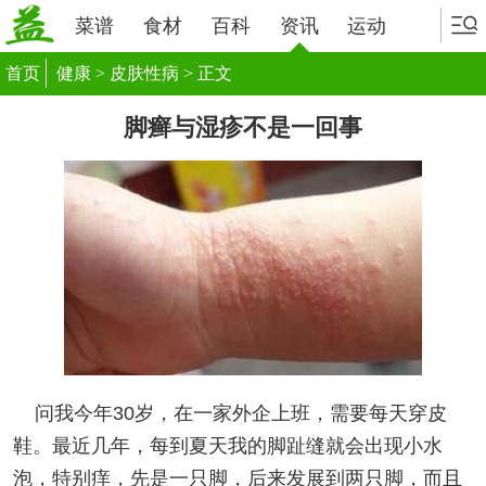
菜谱
食材
百科
资讯
运动
首页
健康
>
皮肤性病
> 正文
脚癣与湿疹不是一回事
问我今年30岁，在一家外企上班，需要每天穿皮
鞋。最近几年，每到夏天我的脚趾缝就会出现小水
泡，特别痒，先是一只脚，后来发展到两只脚，而且