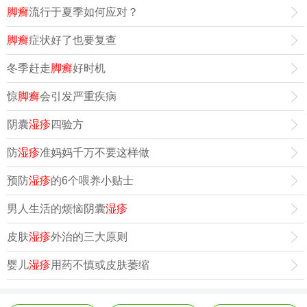
脚癣
流行于夏季如何应对？
脚癣
症状好了也要复查
冬季赶走
脚癣
好时机
惊
脚癣
会引发严重疾病
阴囊
湿疹
四验方
防
湿疹
准妈妈千万不要这样做
预防
湿疹
的6个喂养小贴士
男人生活的烦恼阴囊
湿疹
皮肤
湿疹
外治的三大原则
婴儿
湿疹
用药不慎或皮肤萎缩