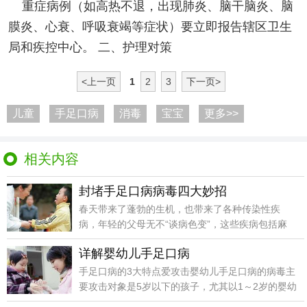
重症病例（如高热不退，出现肺炎、脑干脑炎、脑
膜炎、心衰、呼吸衰竭等症状）要立即报告辖区卫生
局和疾控中心。 二、护理对策
<上一页
1
2
3
下一页>
儿童
手足口病
消毒
宝宝
更多>>
相关内容
封堵手足口病病毒四大妙招
春天带来了蓬勃的生机，也带来了各种传染性疾
病，年轻的父母无不“谈病色变”，这些疾病包括麻
疹、流行性脑
详解婴幼儿手足口病
手足口病的3大特点爱攻击婴幼儿手足口病的病毒主
要攻击对象是5岁以下的孩子，尤其以1～2岁的婴幼
儿为主