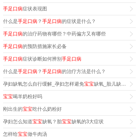
手足口病
症状表现图
什么是
手足口病
？
手足口病
的症状是什么？
手足口病
的治疗药物有哪些？中药偏方又有哪些
手足口病
的预防措施家长必备
手足口病
症状诊断如何辨别
手足口病
什么是
手足口病
？
手足口病
的治疗方法是什么？
孕妇缺氧怎么自行缓解_孕妇怎样避免
宝宝
缺氧_胎儿缺氧的胎动表现与症状
宝宝
喝羊奶粉好吗
刚出生的
宝宝
吃什么奶粉好
孕妇怎么知道
宝宝
缺氧？胎
宝宝
缺氧的3大症状
怎样给
宝宝
做牛肉汤