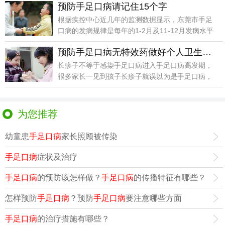
预防手足口病请记住15个字
根据疾控中心近几年的监测数据显示，东莞市手足
口病的发病规律是每年的1-2月及11-12月发病水平
较低
预防手足口病无特效药做好个人卫生是关键
长疹子不等于感染手足口病进入手足口病高发期，
很多家长一见到孩子长疹子就误以为是手足口病，
急忙将孩子送
为您推荐
幼童患
手足口病
家长照顾被传染
手足口病
症状及治疗
手足口病
的预防该怎样做？
手足口病
的传播特征有哪些？
怎样预防
手足口病
？预防
手足口病
要注意哪些方面
手足口病
的治疗措施有哪些？