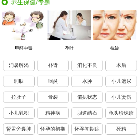
养生保健/专题
甲醛中毒
孕吐
抗皱
消暑解渴
补肾
消化不良
术后
润肤
咽炎
水肿
小儿遗尿
拉肚子
骨裂
偏执状态
小儿烫伤
小儿乳积
精神病
胆道结石
龟头珍珠疹
肾盂旁囊肿
怀孕的初期
怀孕初期症
死精