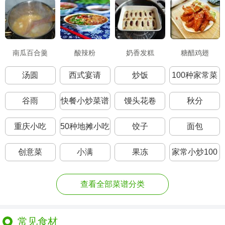
南瓜百合羹
酸辣粉
奶香发糕
糖醋鸡翅
汤圆
西式宴请
炒饭
100种家常菜
菜名
谷雨
快餐小炒菜谱
馒头花卷
秋分
1000大全
重庆小吃
50种地摊小吃
饺子
面包
创意菜
小满
果冻
家常小炒100
道
查看全部菜谱分类
常见食材