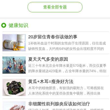
查看全部专题
健康知识
20岁留住青春你该做的事
1补铁补血这个时期的女性由于生理原因，往往造成
缺铁性贫血，大约有64%的女性会出现程度不同的
贫血现象，红细胞和血红蛋白降低占50%，血小板
夏天天气多变的原因
减少占21%。2
近三十年来北京全年降水量是570毫米，而仅仅夏季
的降水量就达423毫米，占全年降水量的74%，特别
是7月下旬和8月上旬，常常是大雨和暴雨的集中
黄瓜+木耳=瘦身好方法
期。
木耳中的植物胶质，有较强的吸附力，可将残留在
人体消化系统中的某些杂质集中吸附，再排出体
外，从而起到排毒清肠的作用。
非细菌性前列腺炎应该如何治疗