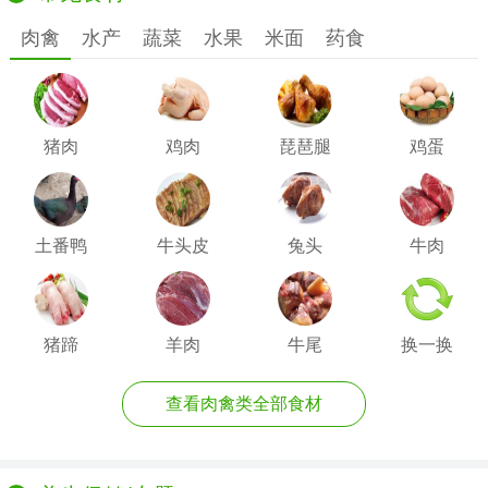
肉禽
水产
蔬菜
水果
米面
药食
猪肉
鸡肉
琵琶腿
鸡蛋
土番鸭
牛头皮
兔头
牛肉
猪蹄
羊肉
牛尾
换一换
查看肉禽类全部食材