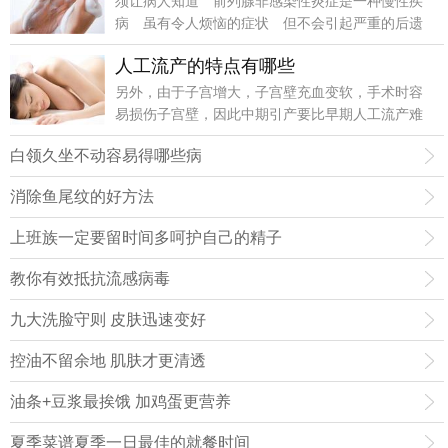
须让病人知道 前列腺非感染性炎症是一种慢性疾
病 虽有令人烦恼的症状 但不会引起严重的后遗
症 更不会危及生命
人工流产的特点有哪些
另外，由于子宫增大，子宫壁充血变软，手术时容
易损伤子宫壁，因此中期引产要比早期人工流产难
度大，并发症多，故应尽量做早期人工流产。
白领久坐不动容易得哪些病
消除鱼尾纹的好方法
上班族一定要留时间多呵护自己的精子
教你有效抵抗流感病毒
九大洗脸守则 皮肤迅速变好
控油不留余地 肌肤才更清透
油条+豆浆最挨饿 加鸡蛋更营养
夏季菜谱夏季一日最佳的就餐时间