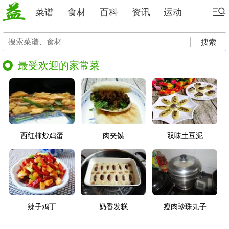
菜谱
食材
百科
资讯
运动
搜索
最受欢迎的家常菜
西红柿炒鸡蛋
肉夹馍
双味土豆泥
辣子鸡丁
奶香发糕
瘦肉珍珠丸子