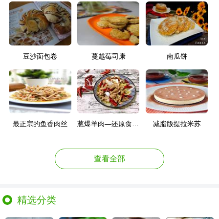
豆沙面包卷
蔓越莓司康
南瓜饼
最正宗的鱼香肉丝
葱爆羊肉—还原食物本味
减脂版提拉米苏
查看全部
精选分类